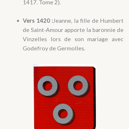
1417. Tome 2).
Vers 1420 :
Jeanne, la fille de Humbert
de Saint-Amour apporte la baronnie de
Vinzelles lors de son mariage avec
Godefroy de Germolles.